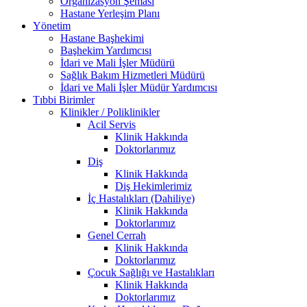
Organizasyon Şeması
Hastane Yerleşim Planı
Yönetim
Hastane Başhekimi
Başhekim Yardımcısı
İdari ve Mali İşler Müdürü
Sağlık Bakım Hizmetleri Müdürü
İdari ve Mali İşler Müdür Yardımcısı
Tıbbi Birimler
Klinikler / Poliklinikler
Acil Servis
Klinik Hakkında
Doktorlarımız
Diş
Klinik Hakkında
Diş Hekimlerimiz
İç Hastalıkları (Dahiliye)
Klinik Hakkında
Doktorlarımız
Genel Cerrah
Klinik Hakkında
Doktorlarımız
Çocuk Sağlığı ve Hastalıkları
Klinik Hakkında
Doktorlarımız