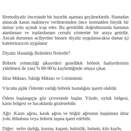
Hemodiyaliz öncesinde bir hazırlık aşaması geçilmektedir. Hastadan
alınacak kanın makineye verilmesinden önce normalden büyük bir
damar yolu açmak icap eder. Bu gereklilik doğrultusunda hastanın
atardamarı ve toplardamarı cerrahi yöntemle bir araya getirilir.
Ancak durumun aciliyetine binaen diyaliz uygulanacaksa damar içi
kateterizasyon uygulanır
Diyaliz Hastalığı Belirtileri Nelerdir?
Böbrek yetmezliği şikayetleri genellikle böbrek faaliyetlerinin
yitirilmesi ile yani % 80-90'nı kaybettiğinde ortaya çıkar.
İdrar Miktarı, Sıklığı Miktarı ve Görünümü:
Vücutta şişlik Ödemin varlığı böbrek hastalığını işareti olabilir.
Ödem başlangıçta göz çevresinde başlar. Yüzde, uyluk bölgesi,
karın bölgesi ve bacaklarda gözlenebilir.
Ağrı :
Karın ağrısı, kasık ağrısı ve böğür ağrısının başlaması idrar
yolu iltihabına veya böbrek taşına işaret edebilir.
Diğer:
nefes darlığı, kusma, kaşıntı, halsizlik, bulantı, kilo kaybı,