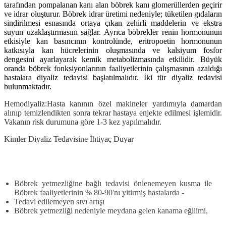
tarafından pompalanan kanı alan böbrek kanı glomerüllerden geçirir
ve idrar oluşturur. Böbrek idrar üretimi nedeniyle; tüketilen gıdaların
sindirilmesi esnasında ortaya çıkan zehirli maddelerin ve ekstra
suyun uzaklaştırmasını sağlar. Ayrıca böbrekler renin hormonunun
etkisiyle kan basıncının kontrolünde, eritropoetin hormonunun
katkısıyla kan hücrelerinin oluşmasında ve kalsiyum fosfor
dengesini ayarlayarak kemik metabolizmasında etkilidir.
Büyük
oranda böbrek fonksiyonlarının faaliyetlerinin çalışmasının azaldığı
hastalara diyaliz tedavisi başlatılmalıdır. İki tür diyaliz tedavisi
bulunmaktadır.
Hemodiyaliz:
Hasta kanının özel makineler yardımıyla damardan
alınıp temizlendikten sonra tekrar hastaya enjekte edilmesi işlemidir.
Vakanın risk durumuna göre 1-3 kez yapılmalıdır.
Kimler Diyaliz Tedavisine İhtiyaç Duyar
Böbrek yetmezliğine bağlı tedavisi önlenemeyen kusma ile
Böbrek faaliyetlerinin % 80-90'nı yitirmiş hastalarda -
Tedavi edilemeyen sıvı artışı
Böbrek yetmezliği nedeniyle meydana gelen kanama eğilimi,