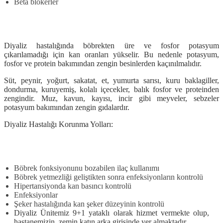
Beta blokerler
Diyaliz hastalığında böbrekten üre ve fosfor potasyum
çıkarılamadığı için kan oranları yükselir. Bu nedenle potasyum,
fosfor ve protein bakımından zengin besinlerden kaçınılmalıdır.
Süt, peynir, yoğurt, sakatat, et, yumurta sarısı, kuru baklagiller,
dondurma, kuruyemiş, kolalı içecekler, balık fosfor ve proteinden
zengindir. Muz, kavun, kayısı, incir gibi meyveler, sebzeler
potasyum bakımından zengin gıdalardır.
Diyaliz Hastalığı Korunma Yolları:
Böbrek fonksiyonunu bozabilen ilaç kullanımı
Böbrek yetmezliği geliştikten sonra enfeksiyonların kontrolü
Hipertansiyonda kan basıncı kontrolü
Enfeksiyonlar
Şeker hastalığında kan şeker düzeyinin kontrolü
Diyaliz Ünitemiz 9+1 yataklı olarak hizmet vermekte olup,
hastanemizin zemin katın arka girişinde yer almaktadır.