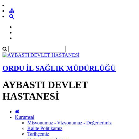
ORDU İL SAĞLIK MÜDÜRLÜĞÜ
AYBASTI DEVLET
HASTANESİ
Kurumsal
Misyonumuz - Vizyonumuz - Değerlerimiz
Kalite Politikamız
Tarihçemiz