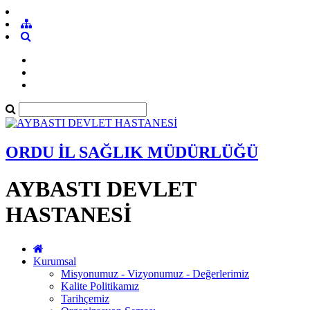
ORDU İL SAĞLIK MÜDÜRLÜĞÜ
AYBASTI DEVLET
HASTANESİ
Kurumsal
Misyonumuz - Vizyonumuz - Değerlerimiz
Kalite Politikamız
Tarihçemiz