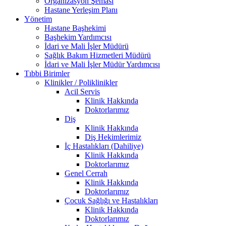
Organizasyon Şeması
Hastane Yerleşim Planı
Yönetim
Hastane Başhekimi
Başhekim Yardımcısı
İdari ve Mali İşler Müdürü
Sağlık Bakım Hizmetleri Müdürü
İdari ve Mali İşler Müdür Yardımcısı
Tıbbi Birimler
Klinikler / Poliklinikler
Acil Servis
Klinik Hakkında
Doktorlarımız
Diş
Klinik Hakkında
Diş Hekimlerimiz
İç Hastalıkları (Dahiliye)
Klinik Hakkında
Doktorlarımız
Genel Cerrah
Klinik Hakkında
Doktorlarımız
Çocuk Sağlığı ve Hastalıkları
Klinik Hakkında
Doktorlarımız