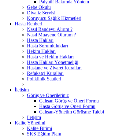
Palyatif Bakımda Yöntem
Gebe Okulu
Diyaliz Servisi
Koruyucu Sağlık Hizmetleri
Hasta Rehberi
Nasıl Randevu Alırım ?
Nasıl Muayene Olurum ?
Hasta Hakları
Hasta Sorumlulukları
Hekim Hakları
Hasta ve Hekim Hakları
Hasta Hakları Yönetmeliği
Hastane ve Ziyaret Kuralları
Refakatçi Kuralları
Poliklinik Saatleri
İletişim
Görüş ve Önerileriniz
Çalışan Görüş ve Öneri Formu
Hasta Görüş ve Öneri Formu
Çalışan-Yönetim Görüşme Talebi
İletişim
Kalite Yönetimi
Kalite Birimi
SKS Eğitim Planı