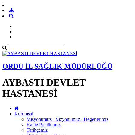
ORDU İL SAĞLIK MÜDÜRLÜĞÜ
AYBASTI DEVLET
HASTANESİ
Kurumsal
Misyonumuz - Vizyonumuz - Değerlerimiz
Kalite Politikamız
Tarihçemiz