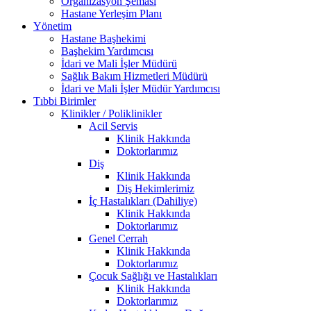
Organizasyon Şeması
Hastane Yerleşim Planı
Yönetim
Hastane Başhekimi
Başhekim Yardımcısı
İdari ve Mali İşler Müdürü
Sağlık Bakım Hizmetleri Müdürü
İdari ve Mali İşler Müdür Yardımcısı
Tıbbi Birimler
Klinikler / Poliklinikler
Acil Servis
Klinik Hakkında
Doktorlarımız
Diş
Klinik Hakkında
Diş Hekimlerimiz
İç Hastalıkları (Dahiliye)
Klinik Hakkında
Doktorlarımız
Genel Cerrah
Klinik Hakkında
Doktorlarımız
Çocuk Sağlığı ve Hastalıkları
Klinik Hakkında
Doktorlarımız