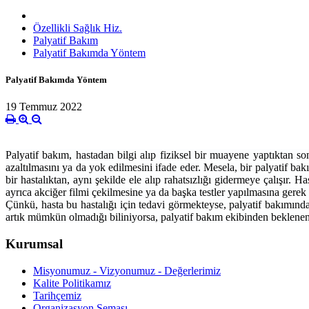
Özellikli Sağlık Hiz.
Palyatif Bakım
Palyatif Bakımda Yöntem
Palyatif Bakımda Yöntem
19 Temmuz 2022
Palyatif bakım, hastadan bilgi alıp fiziksel bir muayene yaptıktan son
azaltılmasını ya da yok edilmesini ifade eder. Mesela, bir palyatif bakı
bir hastalıktan, aynı şekilde ele alıp rahatsızlığı gidermeye çalışır
ayrıca akciğer filmi çekilmesine ya da başka testler yapılmasına gere
Çünkü, hasta bu hastalığı için tedavi görmekteyse, palyatif bakımından 
artık mümkün olmadığı biliniyorsa, palyatif bakım ekibinden beklenen te
Kurumsal
Misyonumuz - Vizyonumuz - Değerlerimiz
Kalite Politikamız
Tarihçemiz
Organizasyon Şeması