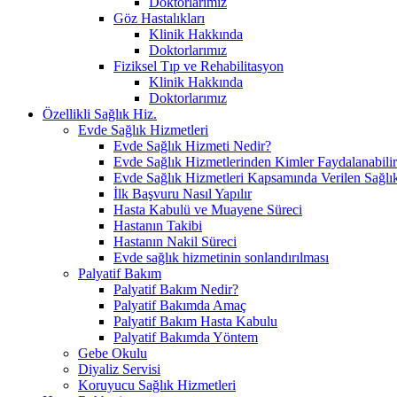
Doktorlarımız
Göz Hastalıkları
Klinik Hakkında
Doktorlarımız
Fiziksel Tıp ve Rehabilitasyon
Klinik Hakkında
Doktorlarımız
Özellikli Sağlık Hiz.
Evde Sağlık Hizmetleri
Evde Sağlık Hizmeti Nedir?
Evde Sağlık Hizmetlerinden Kimler Faydalanabili
Evde Sağlık Hizmetleri Kapsamında Verilen Sağlık
İlk Başvuru Nasıl Yapılır
Hasta Kabulü ve Muayene Süreci
Hastanın Takibi
Hastanın Nakil Süreci
Evde sağlık hizmetinin sonlandırılması
Palyatif Bakım
Palyatif Bakım Nedir?
Palyatif Bakımda Amaç
Palyatif Bakım Hasta Kabulu
Palyatif Bakımda Yöntem
Gebe Okulu
Diyaliz Servisi
Koruyucu Sağlık Hizmetleri