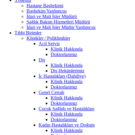
Yönetim
Hastane Başhekimi
Başhekim Yardımcısı
İdari ve Mali İşler Müdürü
Sağlık Bakım Hizmetleri Müdürü
İdari ve Mali İşler Müdür Yardımcısı
Tıbbi Birimler
Klinikler / Poliklinikler
Acil Servis
Klinik Hakkında
Doktorlarımız
Diş
Klinik Hakkında
Diş Hekimlerimiz
İç Hastalıkları (Dahiliye)
Klinik Hakkında
Doktorlarımız
Genel Cerrah
Klinik Hakkında
Doktorlarımız
Çocuk Sağlığı ve Hastalıkları
Klinik Hakkında
Doktorlarımız
Kadın Hastalıkları ve Doğum
Klinik Hakkında