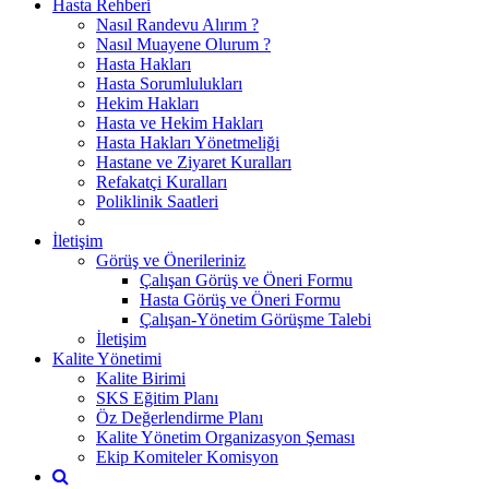
Hasta Rehberi
Nasıl Randevu Alırım ?
Nasıl Muayene Olurum ?
Hasta Hakları
Hasta Sorumlulukları
Hekim Hakları
Hasta ve Hekim Hakları
Hasta Hakları Yönetmeliği
Hastane ve Ziyaret Kuralları
Refakatçi Kuralları
Poliklinik Saatleri
İletişim
Görüş ve Önerileriniz
Çalışan Görüş ve Öneri Formu
Hasta Görüş ve Öneri Formu
Çalışan-Yönetim Görüşme Talebi
İletişim
Kalite Yönetimi
Kalite Birimi
SKS Eğitim Planı
Öz Değerlendirme Planı
Kalite Yönetim Organizasyon Şeması
Ekip Komiteler Komisyon