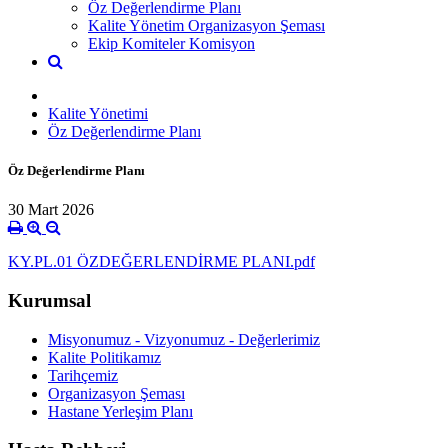
Öz Değerlendirme Planı
Kalite Yönetim Organizasyon Şeması
Ekip Komiteler Komisyon
Kalite Yönetimi
Öz Değerlendirme Planı
Öz Değerlendirme Planı
30 Mart 2026
KY.PL.01 ÖZDEĞERLENDİRME PLANI.pdf
Kurumsal
Misyonumuz - Vizyonumuz - Değerlerimiz
Kalite Politikamız
Tarihçemiz
Organizasyon Şeması
Hastane Yerleşim Planı