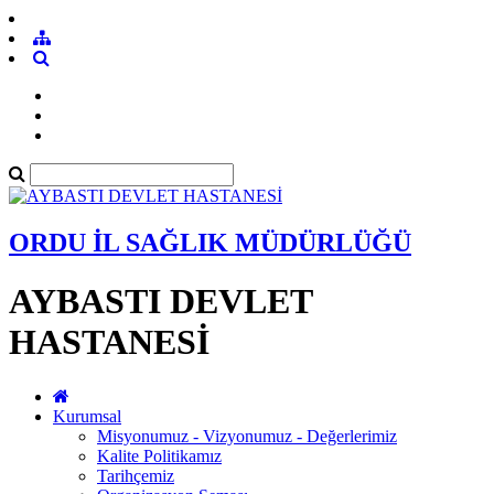
ORDU İL SAĞLIK MÜDÜRLÜĞÜ
AYBASTI DEVLET
HASTANESİ
Kurumsal
Misyonumuz - Vizyonumuz - Değerlerimiz
Kalite Politikamız
Tarihçemiz