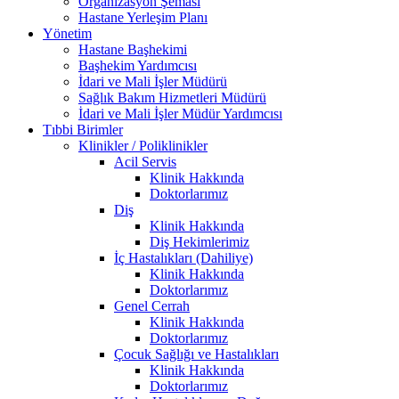
Organizasyon Şeması
Hastane Yerleşim Planı
Yönetim
Hastane Başhekimi
Başhekim Yardımcısı
İdari ve Mali İşler Müdürü
Sağlık Bakım Hizmetleri Müdürü
İdari ve Mali İşler Müdür Yardımcısı
Tıbbi Birimler
Klinikler / Poliklinikler
Acil Servis
Klinik Hakkında
Doktorlarımız
Diş
Klinik Hakkında
Diş Hekimlerimiz
İç Hastalıkları (Dahiliye)
Klinik Hakkında
Doktorlarımız
Genel Cerrah
Klinik Hakkında
Doktorlarımız
Çocuk Sağlığı ve Hastalıkları
Klinik Hakkında
Doktorlarımız