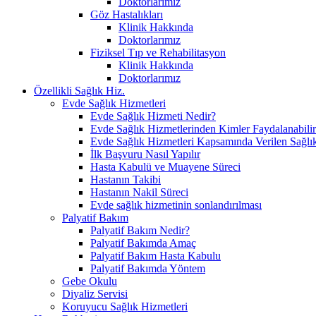
Doktorlarımız
Göz Hastalıkları
Klinik Hakkında
Doktorlarımız
Fiziksel Tıp ve Rehabilitasyon
Klinik Hakkında
Doktorlarımız
Özellikli Sağlık Hiz.
Evde Sağlık Hizmetleri
Evde Sağlık Hizmeti Nedir?
Evde Sağlık Hizmetlerinden Kimler Faydalanabili
Evde Sağlık Hizmetleri Kapsamında Verilen Sağlık
İlk Başvuru Nasıl Yapılır
Hasta Kabulü ve Muayene Süreci
Hastanın Takibi
Hastanın Nakil Süreci
Evde sağlık hizmetinin sonlandırılması
Palyatif Bakım
Palyatif Bakım Nedir?
Palyatif Bakımda Amaç
Palyatif Bakım Hasta Kabulu
Palyatif Bakımda Yöntem
Gebe Okulu
Diyaliz Servisi
Koruyucu Sağlık Hizmetleri