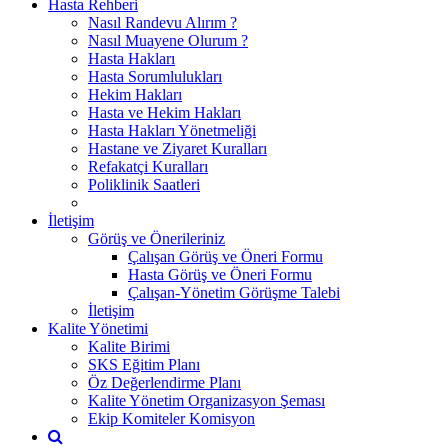
Hasta Rehberi
Nasıl Randevu Alırım ?
Nasıl Muayene Olurum ?
Hasta Hakları
Hasta Sorumlulukları
Hekim Hakları
Hasta ve Hekim Hakları
Hasta Hakları Yönetmeliği
Hastane ve Ziyaret Kuralları
Refakatçi Kuralları
Poliklinik Saatleri
İletişim
Görüş ve Önerileriniz
Çalışan Görüş ve Öneri Formu
Hasta Görüş ve Öneri Formu
Çalışan-Yönetim Görüşme Talebi
İletişim
Kalite Yönetimi
Kalite Birimi
SKS Eğitim Planı
Öz Değerlendirme Planı
Kalite Yönetim Organizasyon Şeması
Ekip Komiteler Komisyon