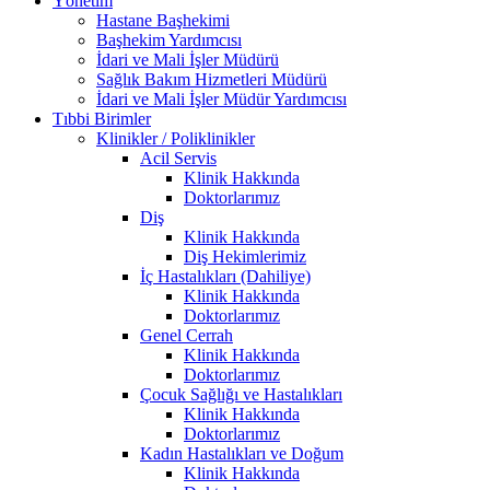
Yönetim
Hastane Başhekimi
Başhekim Yardımcısı
İdari ve Mali İşler Müdürü
Sağlık Bakım Hizmetleri Müdürü
İdari ve Mali İşler Müdür Yardımcısı
Tıbbi Birimler
Klinikler / Poliklinikler
Acil Servis
Klinik Hakkında
Doktorlarımız
Diş
Klinik Hakkında
Diş Hekimlerimiz
İç Hastalıkları (Dahiliye)
Klinik Hakkında
Doktorlarımız
Genel Cerrah
Klinik Hakkında
Doktorlarımız
Çocuk Sağlığı ve Hastalıkları
Klinik Hakkında
Doktorlarımız
Kadın Hastalıkları ve Doğum
Klinik Hakkında