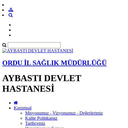
ORDU İL SAĞLIK MÜDÜRLÜĞÜ
AYBASTI DEVLET
HASTANESİ
Kurumsal
Misyonumuz - Vizyonumuz - Değerlerimiz
Kalite Politikamız
Tarihçemiz