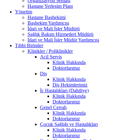
Organizasyon Şeması
Hastane Yerleşim Planı
Yönetim
Hastane Başhekimi
Başhekim Yardımcısı
İdari ve Mali İşler Müdürü
Sağlık Bakım Hizmetleri Müdürü
İdari ve Mali İşler Müdür Yardımcısı
Tıbbi Birimler
Klinikler / Poliklinikler
Acil Servis
Klinik Hakkında
Doktorlarımız
Diş
Klinik Hakkında
Diş Hekimlerimiz
İç Hastalıkları (Dahiliye)
Klinik Hakkında
Doktorlarımız
Genel Cerrah
Klinik Hakkında
Doktorlarımız
Çocuk Sağlığı ve Hastalıkları
Klinik Hakkında
Doktorlarımız