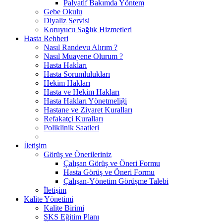
Palyatif Bakımda Yöntem
Gebe Okulu
Diyaliz Servisi
Koruyucu Sağlık Hizmetleri
Hasta Rehberi
Nasıl Randevu Alırım ?
Nasıl Muayene Olurum ?
Hasta Hakları
Hasta Sorumlulukları
Hekim Hakları
Hasta ve Hekim Hakları
Hasta Hakları Yönetmeliği
Hastane ve Ziyaret Kuralları
Refakatçi Kuralları
Poliklinik Saatleri
İletişim
Görüş ve Önerileriniz
Çalışan Görüş ve Öneri Formu
Hasta Görüş ve Öneri Formu
Çalışan-Yönetim Görüşme Talebi
İletişim
Kalite Yönetimi
Kalite Birimi
SKS Eğitim Planı