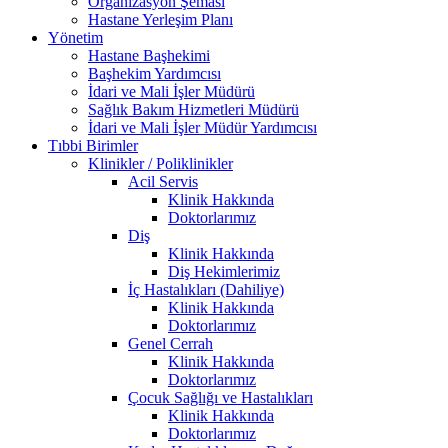
Organizasyon Şeması
Hastane Yerleşim Planı
Yönetim
Hastane Başhekimi
Başhekim Yardımcısı
İdari ve Mali İşler Müdürü
Sağlık Bakım Hizmetleri Müdürü
İdari ve Mali İşler Müdür Yardımcısı
Tıbbi Birimler
Klinikler / Poliklinikler
Acil Servis
Klinik Hakkında
Doktorlarımız
Diş
Klinik Hakkında
Diş Hekimlerimiz
İç Hastalıkları (Dahiliye)
Klinik Hakkında
Doktorlarımız
Genel Cerrah
Klinik Hakkında
Doktorlarımız
Çocuk Sağlığı ve Hastalıkları
Klinik Hakkında
Doktorlarımız