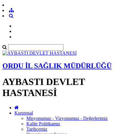
ORDU İL SAĞLIK MÜDÜRLÜĞÜ
AYBASTI DEVLET
HASTANESİ
Kurumsal
Misyonumuz - Vizyonumuz - Değerlerimiz
Kalite Politikamız
Tarihçemiz