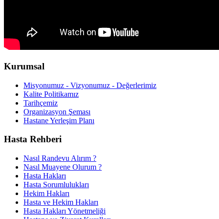
Kurumsal
Misyonumuz - Vizyonumuz - Değerlerimiz
Kalite Politikamız
Tarihçemiz
Organizasyon Şeması
Hastane Yerleşim Planı
Hasta Rehberi
Nasıl Randevu Alırım ?
Nasıl Muayene Olurum ?
Hasta Hakları
Hasta Sorumlulukları
Hekim Hakları
Hasta ve Hekim Hakları
Hasta Hakları Yönetmeliği